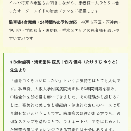
イルや将来の希望もお聞きしながら、患者様一人ひとりに合
ったオーダーメイドの治療プランをご提案します
駐車場4台完備・24時間Web予約対応
：神戸市西区・西神南・
伊川谷・学園都市・須磨区・垂水区エリアの患者様も通いや
すい立地です
⚕ Belle歯科・矯正歯科 院長｜竹内 優斗（たけうち ゆうと）
先生より
「歯を白くきれいにしたい」というお気持ちはとても大切で
す。私自身、大阪大学附属病院矯正科で6年間研鑽を積み、
口腔全体を診る目を磨いてきました。その経験から感じるこ
とは、審美的な美しさと機能的・健康的なお口のベースは切
り離せないということです。歯周病の既往がある方でも、適
切なステップを踏むことで、ラミネートベニアをはじめとし
た審美治療にチャレンジできる可能性は十分にあります。