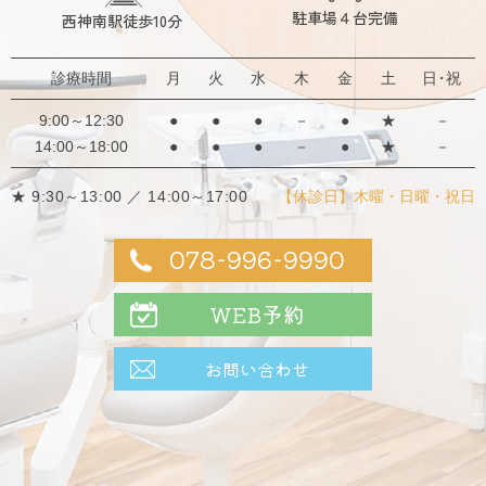
駐車場４台完備
西神南駅徒歩10分
診療時間
月
火
水
木
金
土
日・祝
9:00～12:30
●
●
●
－
●
★
－
14:00～18:00
●
●
●
－
●
★
－
★ 9:30～13:00 ／ 14:00～17:00
【休診日】木曜・日曜・祝日
078-996-9990
WEB予約
お問い合わせ